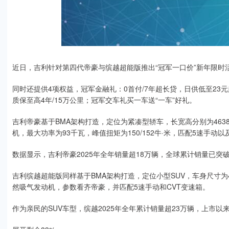
近日，吉利针对第四代帝豪与缤越超能版推出“冠军一口价”新年限时活动
同时还提供4项权益，冠军金融礼：0首付/7年超长贷，日供低至23元
质保至高4年/15万公里；冠军交车礼买一车送“一车”好礼。
吉利帝豪基于BMA架构打造，定位为紧凑型轿车，长宽高分别为4638*18
机，最大功率为93千瓦，峰值扭矩为150/152牛·米，匹配5速手动以
数据显示，吉利帝豪2025年全年销量超18万辆，全球累计销量已突
吉利缤越超能版同样基于BMA架构打造，定位小型SUV，车身尺寸为4330
然吸气发动机，参数看齐帝豪，并匹配5速手动和CVT变速箱。
作为亲民的SUV车型，缤越2025年全年累计销量超23万辆，上市以