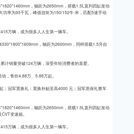
20*1460mm，轴距为2650mm，搭载1.5L直列四缸发动
k.cn/qb。大功率为93千瓦，峰值扭矩为150/152牛·米，匹配5速手动
破415万辆，成为很多人人生第一辆车。
*1800*1609mm，轴距为2600mm，同样搭载1.5升自
来累计销量突破124万辆，深受年轻消费者的喜爱。
，售价4.88万、5.88万起。
起；冠军置换礼：置换补贴至高4000 元；冠军质保礼整车
20*1460mm，轴距为2650mm，搭载1.5L直列四缸发动
及CVT变速箱。
破415万辆，成为很多人人生第一辆车。