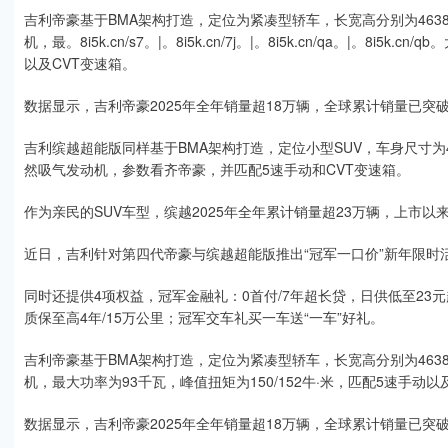
吉利帝豪基于BMA架构打造，定位为紧凑型轿车，长宽高分别为4638*18
机，最。8i5k.cn/s7。|。8i5k.cn/7j。|。8i5k.cn/qa。|。8i5
以及CVT变速箱。
数据显示，吉利帝豪2025年全年销量超18万辆，全球累计销量已突
吉利缤越超能版同样基于BMA架构打造，定位小型SUV，车身尺寸为4330
然吸气发动机，参数看齐帝豪，并匹配5速手动和CVT变速箱。
作为亲民的SUV车型，缤越2025年全年累计销量超23万辆，上市以
近日，吉利针对第四代帝豪与缤越超能版推出“冠军一口价”新年限时活动
同时还提供4项权益，冠军金融礼：0首付/7年超长贷，日供低至23元
质保至高4年/15万公里；冠军交车礼买一车送“一车”好礼。
吉利帝豪基于BMA架构打造，定位为紧凑型轿车，长宽高分别为4638*18
机，最大功率为93千瓦，峰值扭矩为150/152牛·米，匹配5速手动以
数据显示，吉利帝豪2025年全年销量超18万辆，全球累计销量已突