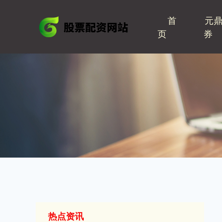
首
元
页
券
热点资讯