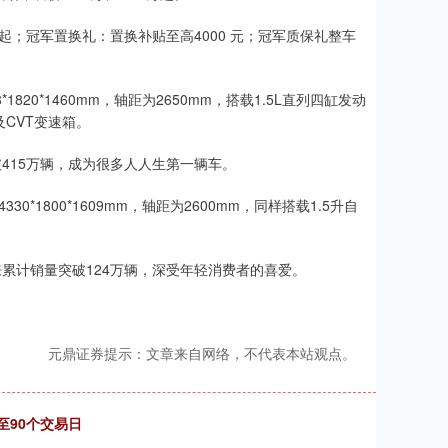
起；冠军置换礼：置换补贴至高4000 元；冠军质保礼整车
20*1460mm，轴距为2650mm，搭载1.5L直列四缸发动
及CVT变速箱。
破415万辆，成为很多人人生第一辆车。
*1800*1609mm，轴距为2600mm，同样搭载1.5升自
来累计销量突破124万辆，深受年轻消费者的喜爱。
元鼎证券提示：文章来自网络，不代表本站观点。
至90个交易日