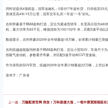
同时还提供4项权益，冠军金融礼：0首付/7年超长贷，日供低至23元
质保至高4年/15万公里；冠军交车礼买一车送“一车”好礼。
吉利帝豪基于BMA架构打造，定位为紧凑型轿车，长宽高分别为4638*18
机，最大功率为93千瓦，峰值扭矩为150/152牛·米，匹配5速手动以
数据显示，吉利帝豪2025年全年销量超18万辆，全球累计销量已突
吉利缤越超能版同样基于BMA架构打造，定位小型SUV，车身尺寸为4330
然吸气发动机，参数看齐帝豪，并匹配5速手动和CVT变速箱。
作为亲民的SUV车型，缤越2025年全年累计销量超23万辆，上市以
发布于：广东省
上一篇：
万隆配资官网 突发！万科股债大涨，一笔中票宽限期延长