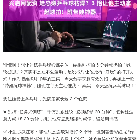
谁懂啊！想让娃练乒乓球锻炼身体，结果刚挥拍 5 分钟就扔拍子喊
“没意思”？其实不是娃不爱运动，是没找对让他觉得 “好玩” 的打开方
式！作为陪娃练球半年的宝妈，今天分享亲测有效的招，再加上一款
“带娃练球神器”，娃现在每天主动催我：“妈妈，今天还练乒乓球吗？”
想让娃爱上乒乓球，先搞定家长这 2 个心态：
❌ 别搞 “任务式训练”：千万别跟娃说 “必须练够 30 分钟”，低龄娃注
意力就 15-20 分钟，练到他有点想继续时就停，留足期待感；
✅ 小进步疯狂夸：哪怕只是连续对墙打 2 个球，也别吝啬彩虹屁 “你
刚才握拍姿势超标准！比上次多接 1 个啦”，娃的自信心和兴趣全靠夸