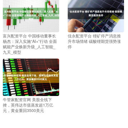
富兴配资平台 中国移动董事长
佳永配资平台 锂矿停产消息推
杨杰：深入实施“AI+”行动 全面
升市场情绪 碳酸锂期货强势涨
赋能产业焕新升级_人工智能_
停
九天_模型
牛管家配资官网 美股全线下
挫，英伟达市值蒸发超1万亿
元，黄金重回3500美元