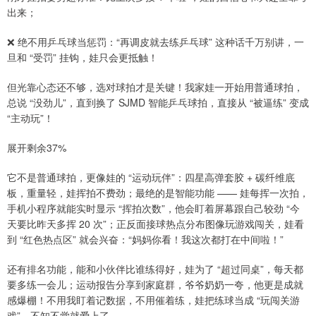
出来；
❌ 绝不用乒乓球当惩罚：“再调皮就去练乒乓球” 这种话千万别讲，一
旦和 “受罚” 挂钩，娃只会更抵触！
但光靠心态还不够，选对球拍才是关键！我家娃一开始用普通球拍，
总说 “没劲儿”，直到换了 SJMD 智能乒乓球拍，直接从 “被逼练” 变成
“主动玩”！
展开剩余37%
它不是普通球拍，更像娃的 “运动玩伴”：四星高弹套胶 + 碳纤维底
板，重量轻，娃挥拍不费劲；最绝的是智能功能 —— 娃每挥一次拍，
手机小程序就能实时显示 “挥拍次数”，他会盯着屏幕跟自己较劲 “今
天要比昨天多挥 20 次”；正反面接球热点分布图像玩游戏闯关，娃看
到 “红色热点区” 就会兴奋：“妈妈你看！我这次都打在中间啦！”
还有排名功能，能和小伙伴比谁练得好，娃为了 “超过同桌”，每天都
要多练一会儿；运动报告分享到家庭群，爷爷奶奶一夸，他更是成就
感爆棚！不用我盯着记数据，不用催着练，娃把练球当成 “玩闯关游
戏”，不知不觉就爱上了。