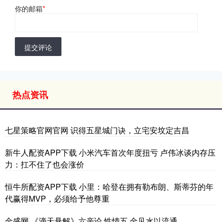
你的邮箱
*
提交评论
热点资讯
七星策略官网官网 识得五星城门诀，立宅安坟定吉昌
新牛人配资APP下载 小米汽车首次年度扭亏 卢伟冰谈内存压
力：扛不住了也会涨价
恒牛所配资APP下载 小里：哈登在拥有勒布朗、斯蒂芬的年
代赢得MVP，必须给予他尊重
金盛网 《滴天悬解》六亲论 性情五 金见水以流通