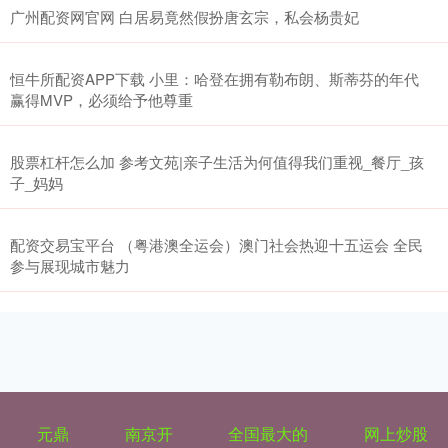
广州配资网官网 白居易竟然假扮唐玄宗，私会杨贵妃
恒牛所配资APP下载 小里：哈登在拥有勒布朗、斯蒂芬的年代
赢得MVP，必须给予他尊重
股票杠杆怎么加 参考文苑|亲子生活为何值得我们重视_餐厅_孩
子_妈妈
配资交易宝平台 （粤港澳全运会）澳门社会热迎十五运会 全民
参与展现城市魅力
元鼎
南京开
全国最大的
网上炒股