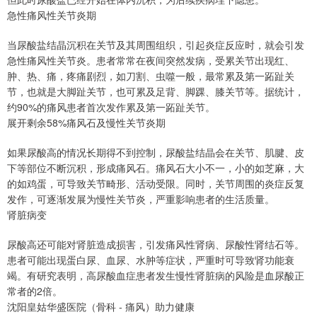
急性痛风性关节炎期
当尿酸盐结晶沉积在关节及其周围组织，引起炎症反应时，就会引发
急性痛风性关节炎。患者常常在夜间突然发病，受累关节出现红、
肿、热、痛，疼痛剧烈，如刀割、虫噬一般，最常累及第一跖趾关
节，也就是大脚趾关节，也可累及足背、脚踝、膝关节等。据统计，
约90%的痛风患者首次发作累及第一跖趾关节。
展开剩余58%痛风石及慢性关节炎期
如果尿酸高的情况长期得不到控制，尿酸盐结晶会在关节、肌腱、皮
下等部位不断沉积，形成痛风石。痛风石大小不一，小的如芝麻，大
的如鸡蛋，可导致关节畸形、活动受限。同时，关节周围的炎症反复
发作，可逐渐发展为慢性关节炎，严重影响患者的生活质量。
肾脏病变
尿酸高还可能对肾脏造成损害，引发痛风性肾病、尿酸性肾结石等。
患者可能出现蛋白尿、血尿、水肿等症状，严重时可导致肾功能衰
竭。有研究表明，高尿酸血症患者发生慢性肾脏病的风险是血尿酸正
常者的2倍。
沈阳皇姑华盛医院（骨科 - 痛风）助力健康