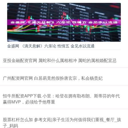
金盛网 《滴天悬解》六亲论 性情五 金见水以流通
亚投金融配资官网 属蛇和什么属相相冲 属蛇的属相婚配宜忌
广州配资网官网 白居易竟然假扮唐玄宗，私会杨贵妃
恒牛所配资APP下载 小里：哈登在拥有勒布朗、斯蒂芬的年代
赢得MVP，必须给予他尊重
股票杠杆怎么加 参考文苑|亲子生活为何值得我们重视_餐厅_孩
子_妈妈