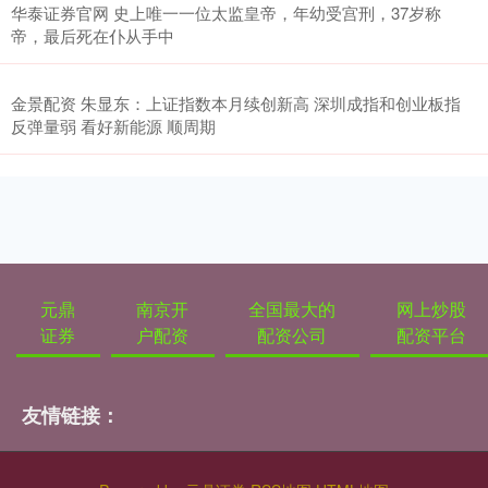
华泰证券官网 史上唯一一位太监皇帝，年幼受宫刑，37岁称
帝，最后死在仆从手中
金景配资 朱显东：上证指数本月续创新高 深圳成指和创业板指
反弹量弱 看好新能源 顺周期
元鼎
南京开
全国最大的
网上炒股
证券
户配资
配资公司
配资平台
友情链接：